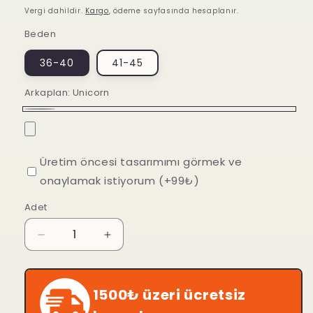
fiyat
Vergi dahildir.
Kargo
, ödeme sayfasında hesaplanır.
Beden
36-40
41-45
Arkaplan:
Unicorn
Unicorn
Üretim öncesi tasarımımı görmek ve
onaylamak istiyorum (+99₺)
Adet
Unicorn
Unicorn
Çoraplar
Çoraplar
için
için
adedi
adedi
1500₺ üzeri ücretsiz
azaltın
artırın