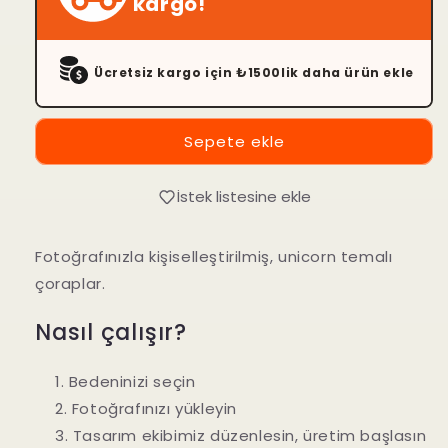
kargo!
Ücretsiz kargo için ₺1500lik daha ürün ekle
Sepete ekle
İstek listesine ekle
Fotoğrafınızla kişiselleştirilmiş, unicorn temalı
çoraplar.
Giriş gerekli
Nasıl çalışır?
Hesabınıza giriş yaparak ürünleri istek
listenize ekleyebilir ve daha önce
Bedeninizi seçin
kaydettiğiniz ürünleri görüntüleyebilirsiniz.
Fotoğrafınızı yükleyin
Tasarım ekibimiz düzenlesin, üretim başlasın
Giriş yapmak