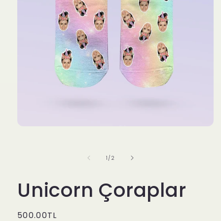
Medya
1
modda
oynatın
/
1
/
2
Unicorn Çoraplar
Normal
500.00TL