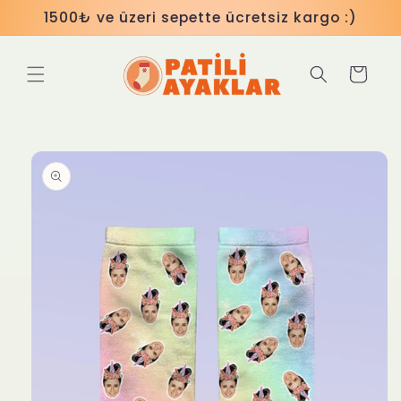
İçeriğe
1500₺ ve üzeri sepette ücretsiz kargo :)
atla
Sepet
Ürün
bilgisine
atla