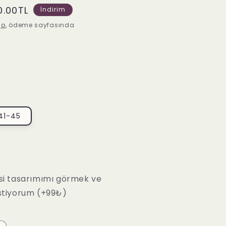
irimli
0.00TL
İndirim
at
go
, ödeme sayfasında
41-45
si tasarımımı görmek ve
stiyorum (+99₺)