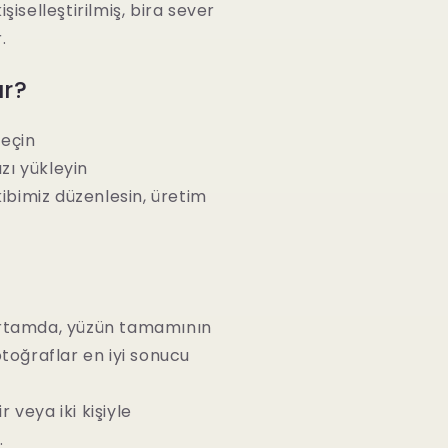
işiselleştirilmiş, bira sever
.
ır?
seçin
zı yükleyin
ibimiz düzenlesin, üretim
ortamda, yüzün tamamının
toğraflar en iyi sonucu
 veya iki kişiyle
.