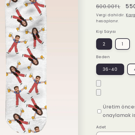
Normal
İnd
55
600.00TL
fiyat
fiy
Vergi dahildir.
Kar
hesaplanır.
Kişi Sayısı
2
1
Beden
36-40
Üretim önce
onaylamak i
Adet