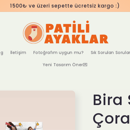
1500₺ ve üzeri sepette ücretsiz kargo :)
og
İletişim
Fotoğrafım uygun mu?
Sık Sorulan Sorula
Yeni Tasarım Öner💌
Bira
Çora