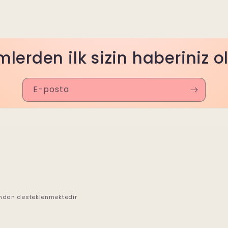
mlerden ilk sizin haberiniz o
E-posta
ından desteklenmektedir