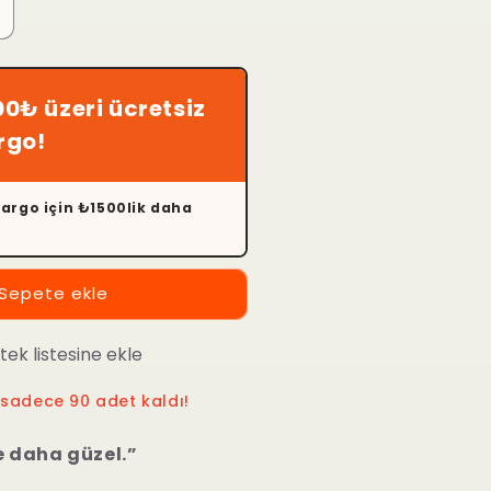
ira
ever
orapları
çin
00₺ üzeri ücretsiz
dedi
rgo!
rtırın
kargo için ₺1500lik daha
Sepete ekle
stek listesine ekle
 sadece 90 adet kaldı!
ce daha güzel.”