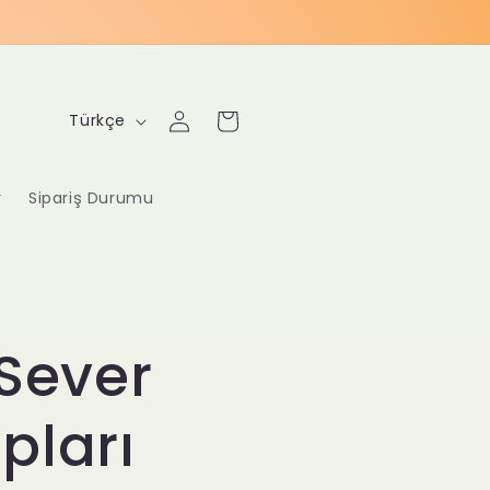
Oturum
D
Sepet
Türkçe
aç
i
l
r
Sipariş Durumu
 Sever
pları