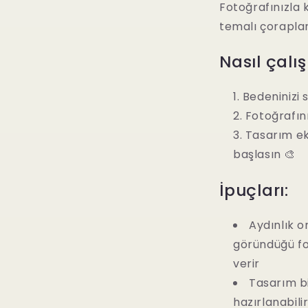
Fotoğrafınızla k
temalı çoraplar
Nasıl çalış
Bedeninizi 
Fotoğrafını
Tasarım ek
başlasın 🎨
İpuçları:
Giriş gerekli
Aydınlık 
Hesabınıza giriş yaparak ürünleri istek listenize
göründüğü fo
ekleyebilir ve daha önce kaydettiğiniz ürünleri
verir
görüntüleyebilirsiniz.
Tasarım bir
hazırlanabilir
Giriş yapmak