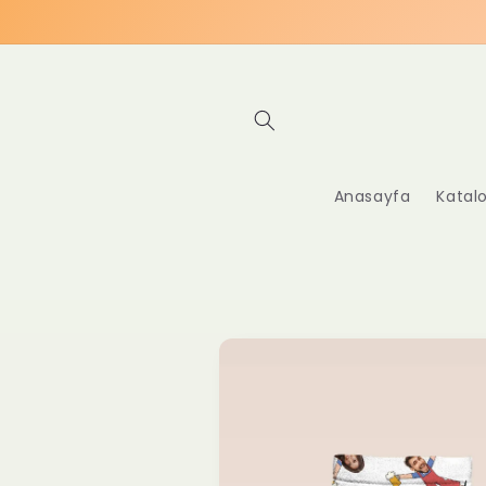
İçeriğe
atla
Anasayfa
Katal
Ürün
bilgisine
atla