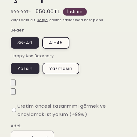
Normal
İndirimli
550.00TL
600.00TL
İndirim
fiyat
fiyat
Vergi dahildir.
Kargo
, ödeme sayfasında hesaplanır.
Beden
36-40
41-45
Happy AnniBearsary:
Yazsın
Yazmasın
Üretim öncesi tasarımımı görmek ve
onaylamak istiyorum (+99₺)
Adet