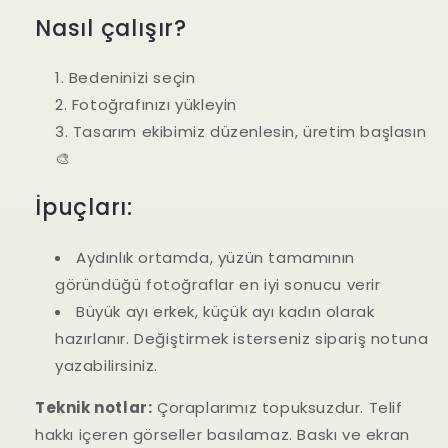
Hesabınıza giriş yaparak ürünleri istek
Nasıl çalışır?
listenize ekleyebilir ve daha önce
kaydettiğiniz ürünleri görüntüleyebilirsiniz.
Bedeninizi seçin
Fotoğrafınızı yükleyin
Giriş yapmak
Tasarım ekibimiz düzenlesin, üretim başlasın
🎨
İpuçları:
Aydınlık ortamda, yüzün tamamının
göründüğü fotoğraflar en iyi sonucu verir
Büyük ayı erkek, küçük ayı kadın olarak
hazırlanır. Değiştirmek isterseniz sipariş notuna
yazabilirsiniz.
Teknik notlar:
Çoraplarımız topuksuzdur. Telif
hakkı içeren görseller basılamaz. Baskı ve ekran