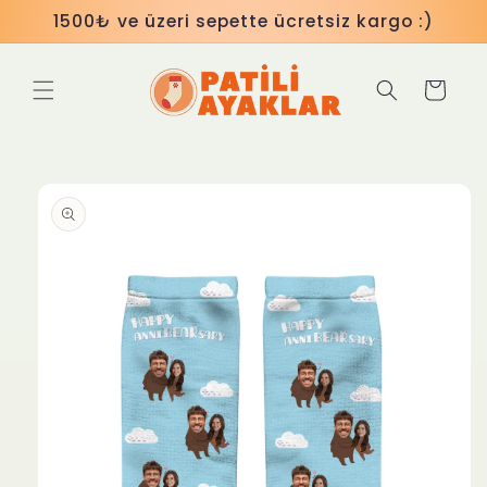
İçeriğe
1500₺ ve üzeri sepette ücretsiz kargo :)
atla
Sepet
Ürün
bilgisine
atla