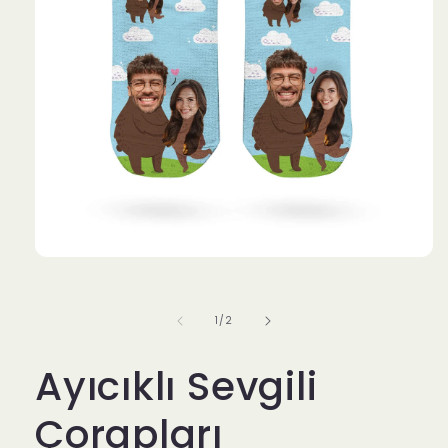
Medya
1
modda
oynatın
/
1
/
2
Ayıcıklı Sevgili
Çorapları